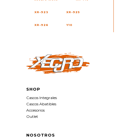
XR-923
XR-925
XR-926
Y10
SHOP
Cascos Integrales
Cascos Abatibles
Accesorios
Outlet
NOSOTROS