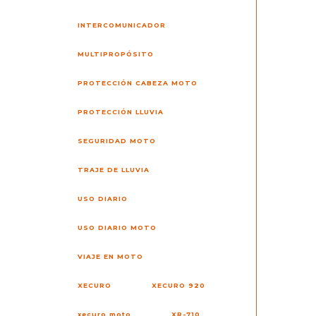
INTERCOMUNICADOR
MULTIPROPÓSITO
PROTECCIÓN CABEZA MOTO
PROTECCIÓN LLUVIA
SEGURIDAD MOTO
TRAJE DE LLUVIA
USO DIARIO
USO DIARIO MOTO
VIAJE EN MOTO
XECURO
XECURO 920
xecuro moto
XR-710