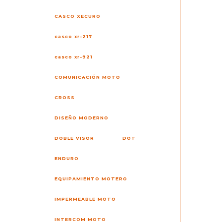
CASCO XECURO
casco xr-217
casco xr-921
COMUNICACIÓN MOTO
CROSS
DISEÑO MODERNO
DOBLE VISOR
DOT
ENDURO
EQUIPAMIENTO MOTERO
IMPERMEABLE MOTO
INTERCOM MOTO