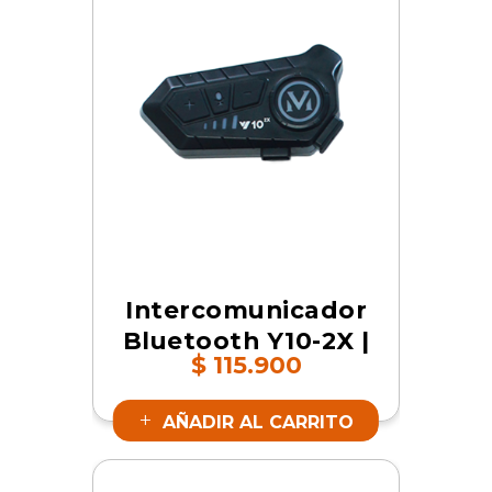
Intercomunicador
Bluetooth Y10-2X |
$
115.900
SKU 16843
AÑADIR AL CARRITO