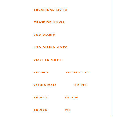
SEGURIDAD MOTO
TRAJE DE LLUVIA
USO DIARIO
USO DIARIO MOTO
VIAJE EN MOTO
XECURO
XECURO 920
xecuro moto
XR-710
XR-923
XR-925
XR-926
Y10