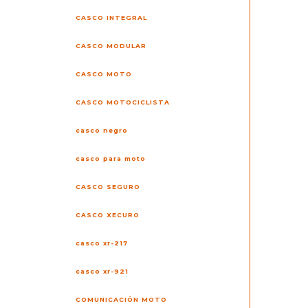
CASCO INTEGRAL
CASCO MODULAR
CASCO MOTO
CASCO MOTOCICLISTA
casco negro
casco para moto
CASCO SEGURO
CASCO XECURO
casco xr-217
casco xr-921
COMUNICACIÓN MOTO