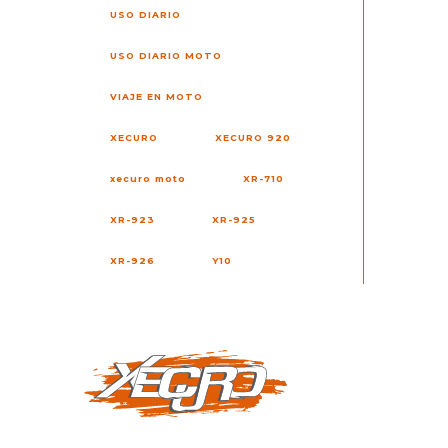
USO DIARIO
USO DIARIO MOTO
VIAJE EN MOTO
XECURO
XECURO 920
xecuro moto
XR-710
XR-923
XR-925
XR-926
Y10