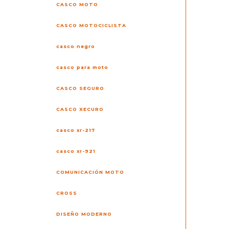
CASCO MOTO
CASCO MOTOCICLISTA
casco negro
casco para moto
CASCO SEGURO
CASCO XECURO
casco xr-217
casco xr-921
COMUNICACIÓN MOTO
CROSS
DISEÑO MODERNO