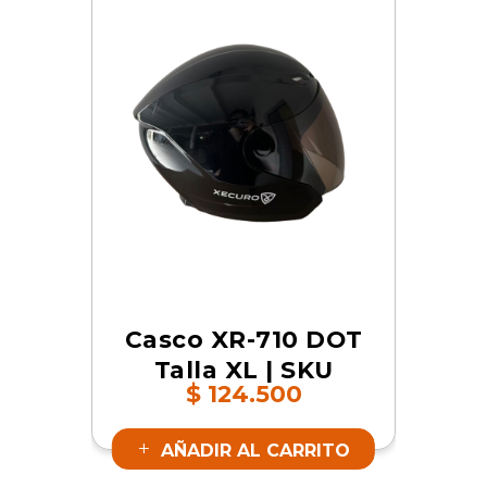
Casco XR-710 DOT
Talla XL | SKU
$
124.500
17040
AÑADIR AL CARRITO