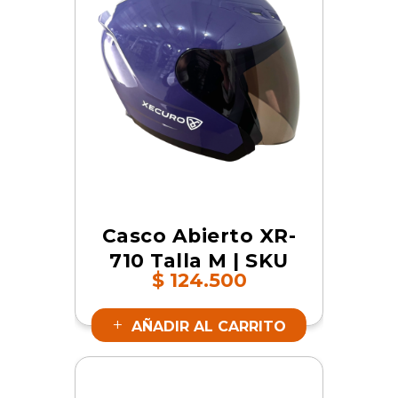
Casco Abierto XR-
710 Talla M | SKU
$
124.500
19060
AÑADIR AL CARRITO