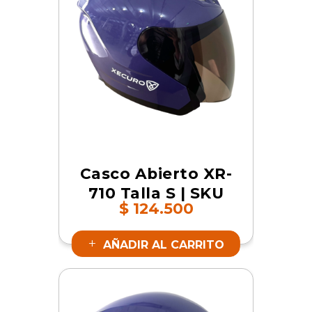
Casco Abierto XR-
710 Talla S | SKU
$
124.500
19059
AÑADIR AL CARRITO