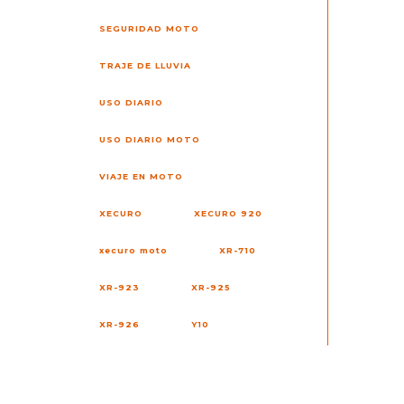
SEGURIDAD MOTO
TRAJE DE LLUVIA
USO DIARIO
USO DIARIO MOTO
VIAJE EN MOTO
XECURO
XECURO 920
xecuro moto
XR-710
XR-923
XR-925
XR-926
Y10