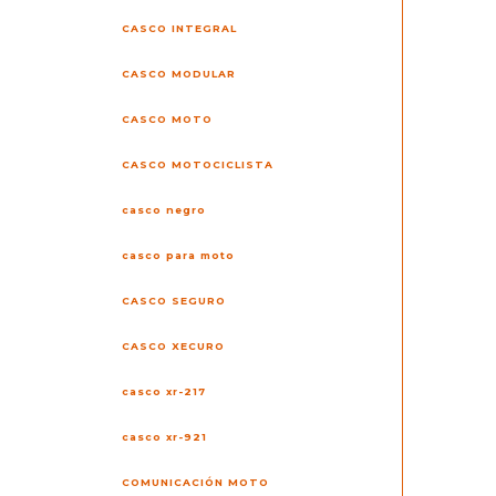
CASCO INTEGRAL
CASCO MODULAR
CASCO MOTO
CASCO MOTOCICLISTA
casco negro
casco para moto
CASCO SEGURO
CASCO XECURO
casco xr-217
casco xr-921
COMUNICACIÓN MOTO