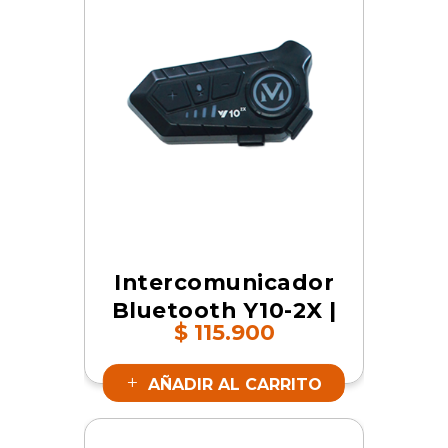
Intercomunicador
Bluetooth Y10-2X |
$
115.900
SKU 16843
AÑADIR AL CARRITO