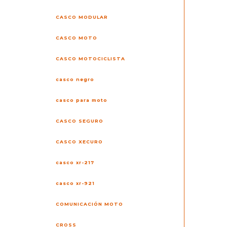
CASCO MODULAR
CASCO MOTO
CASCO MOTOCICLISTA
casco negro
casco para moto
CASCO SEGURO
CASCO XECURO
casco xr-217
casco xr-921
COMUNICACIÓN MOTO
CROSS