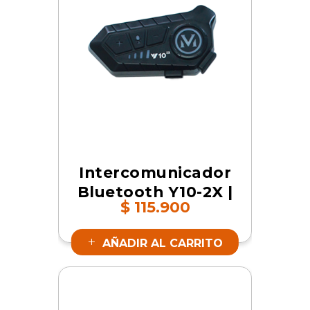
Intercomunicador
Bluetooth Y10-2X |
$
115.900
SKU 16843
AÑADIR AL CARRITO