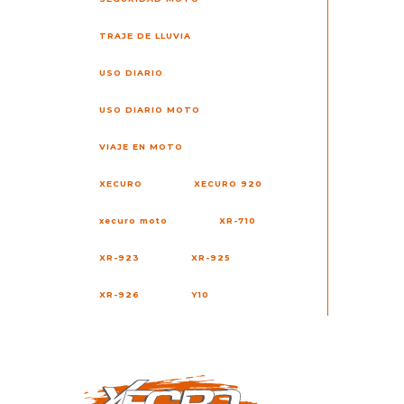
TRAJE DE LLUVIA
USO DIARIO
USO DIARIO MOTO
VIAJE EN MOTO
XECURO
XECURO 920
xecuro moto
XR-710
XR-923
XR-925
XR-926
Y10