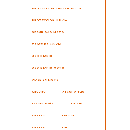
PROTECCIÓN CABEZA MOTO
PROTECCIÓN LLUVIA
SEGURIDAD MOTO
TRAJE DE LLUVIA
USO DIARIO
USO DIARIO MOTO
VIAJE EN MOTO
XECURO
XECURO 920
xecuro moto
XR-710
XR-923
XR-925
XR-926
Y10