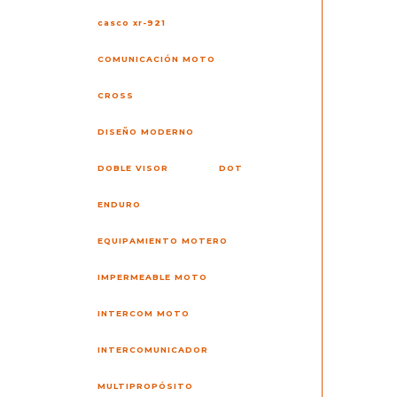
casco xr-921
COMUNICACIÓN MOTO
CROSS
DISEÑO MODERNO
DOBLE VISOR
DOT
ENDURO
EQUIPAMIENTO MOTERO
IMPERMEABLE MOTO
INTERCOM MOTO
INTERCOMUNICADOR
MULTIPROPÓSITO