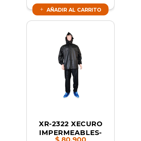
AZUL 3XL | SKU
AÑADIR AL CARRITO
17486
XR-2322 XECURO
IMPERMEABLES-
$
80.900