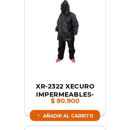
XR-2322 XECURO
IMPERMEABLES-
$
80.900
PVC CON ZAPATO
ROSADO L | SKU
AÑADIR AL CARRITO
17488