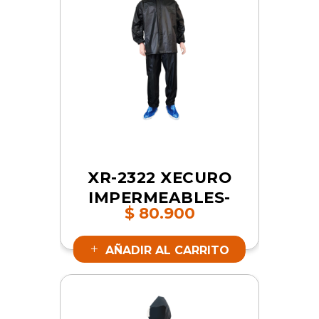
XR-2322 XECURO
IMPERMEABLES-
$
80.900
PVC CON ZAPATO
AZUL XL | SKU
AÑADIR AL CARRITO
17484