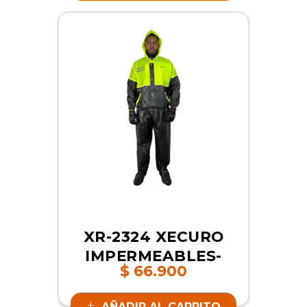
XR-2324 XECURO
IMPERMEABLES-
$
66.900
PVC DOS PIEZAS
VERDE-NEON 2XL |
AÑADIR AL CARRITO