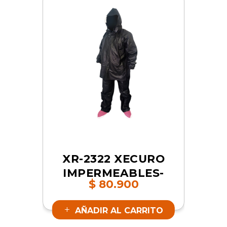
XR-2322 XECURO
IMPERMEABLES-
$
80.900
PVC CON ZAPATO
ROSADO XL | SKU
AÑADIR AL CARRITO
17489