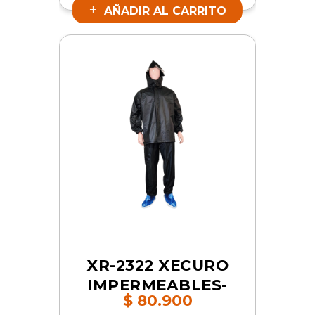
AÑADIR AL CARRITO
17485
XR-2322 XECURO
IMPERMEABLES-
$
80.900
PVC CON ZAPATO