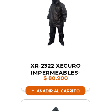
XR-2322 XECURO
IMPERMEABLES-
$
80.900
PVC CON ZAPATO
NEGRO 2XL | SKU
AÑADIR AL CARRITO
17481