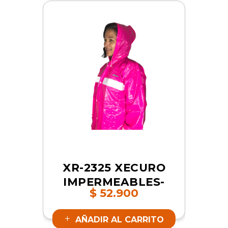
XR-2325 XECURO
IMPERMEABLES-
$
52.900
PVC DOS PIEZAS
ROSADO L | SKU
AÑADIR AL CARRITO
9362