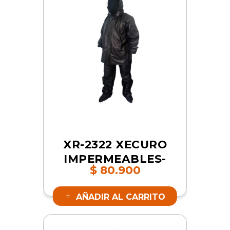
XR-2322 XECURO
IMPERMEABLES-
$
80.900
PVC CON ZAPATO
NEGRO 3XL | SKU
AÑADIR AL CARRITO
17482