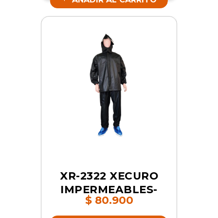
SKU 12861
XR-2322 XECURO
IMPERMEABLES-
$
80.900
PVC CON ZAPATO
AZUL 2XL | SKU