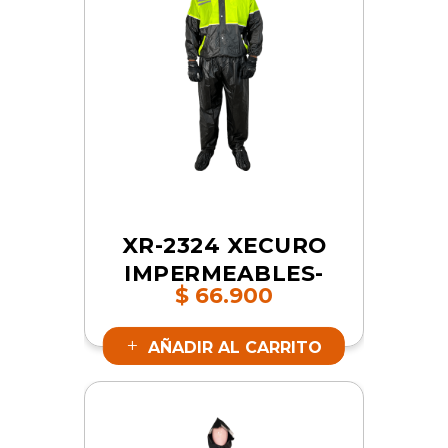
XR-2324 XECURO
IMPERMEABLES-
$
66.900
PVC DOS PIEZAS
VERDE-NEON 2XL |
AÑADIR AL CARRITO
SKU 12861