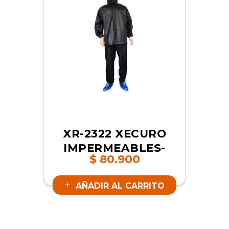
XR-2322 XECURO
IMPERMEABLES-
$
80.900
PVC CON ZAPATO
AZUL XL | SKU
AÑADIR AL CARRITO
17484