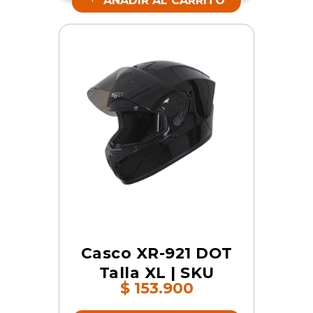
AÑADIR AL CARRITO
Casco XR-921 DOT
Talla XL | SKU
$
153.900
16853