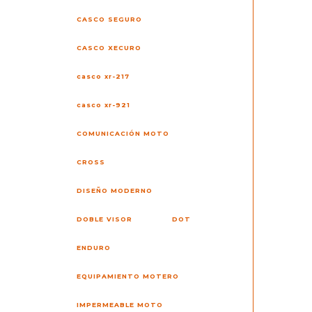
CASCO SEGURO
CASCO XECURO
casco xr-217
casco xr-921
COMUNICACIÓN MOTO
CROSS
DISEÑO MODERNO
DOBLE VISOR
DOT
ENDURO
EQUIPAMIENTO MOTERO
IMPERMEABLE MOTO