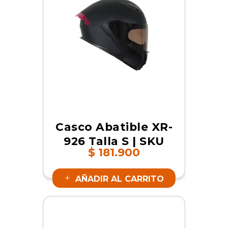
Casco Abatible XR-
926 Talla S | SKU
$
181.900
16657
AÑADIR AL CARRITO