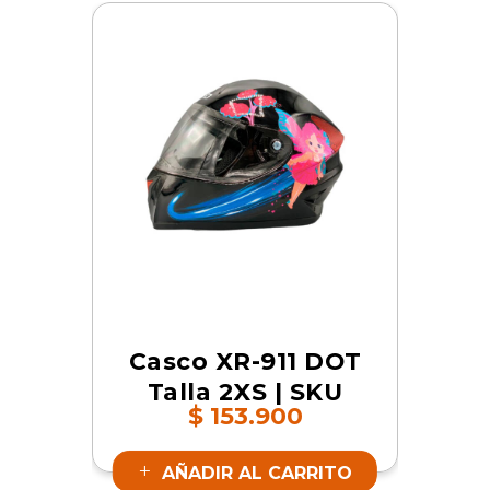
Casco XR-911 DOT
Talla 2XS | SKU
$
153.900
XC0-911XXXXXX-
004341
AÑADIR AL CARRITO