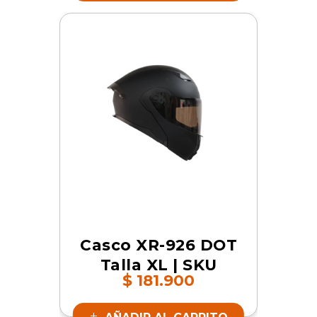
Casco XR-926 DOT
Talla XL | SKU
$
181.900
16656