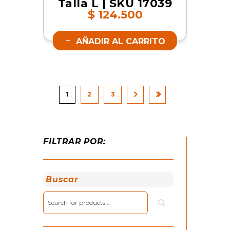
Talla L | SKU 17039
$
124.500
AÑADIR AL CARRITO
1
2
3
FILTRAR POR:
Buscar