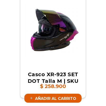
Casco XR-923 SET
DOT Talla M | SKU
$
258.900
17344
AÑADIR AL CARRITO