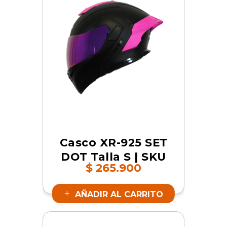
Casco XR-925 SET
DOT Talla S | SKU
$
265.900
16651
AÑADIR AL CARRITO