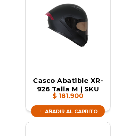
Casco Abatible XR-
926 Talla M | SKU
$
181.900
16658
AÑADIR AL CARRITO