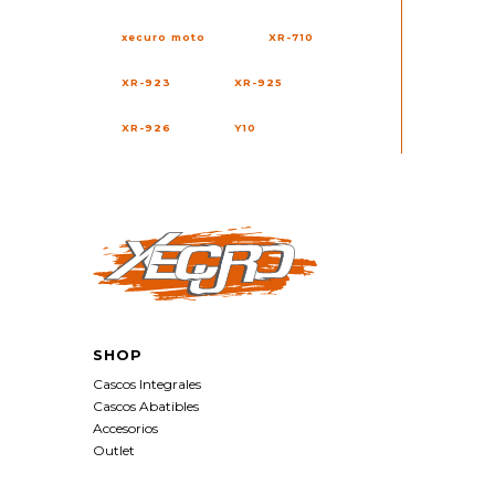
xecuro moto
XR-710
XR-923
XR-925
XR-926
Y10
SHOP
Cascos Integrales
Cascos Abatibles
Accesorios
Outlet