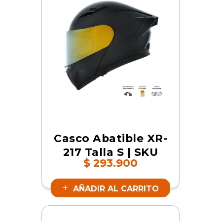
Casco Abatible XR-
217 Talla S | SKU
$
293.900
17364
AÑADIR AL CARRITO