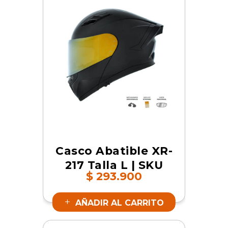
Casco Abatible XR-
217 Talla L | SKU
$
293.900
17366
AÑADIR AL CARRITO