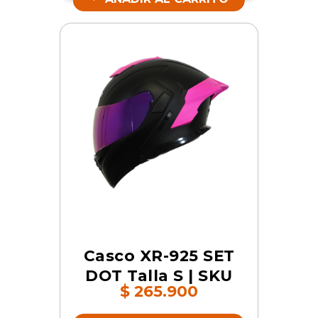
Casco XR-925 SET
DOT Talla S | SKU
$
265.900
16651