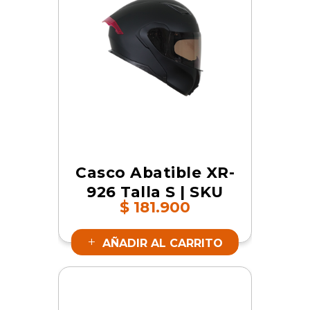
Casco Abatible XR-
926 Talla S | SKU
$
181.900
16657
AÑADIR AL CARRITO