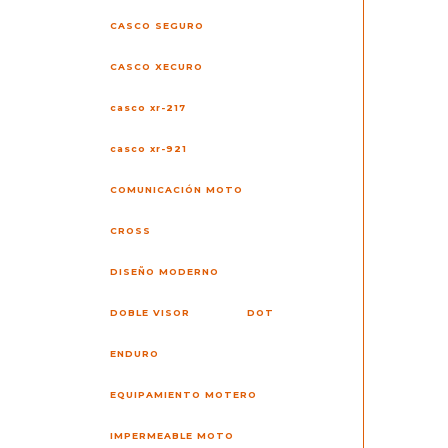
CASCO SEGURO
CASCO XECURO
casco xr-217
casco xr-921
COMUNICACIÓN MOTO
CROSS
DISEÑO MODERNO
DOBLE VISOR
DOT
ENDURO
EQUIPAMIENTO MOTERO
IMPERMEABLE MOTO