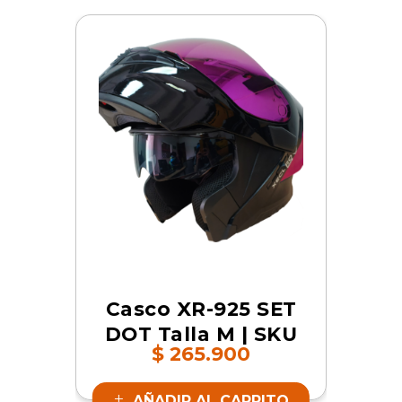
Casco XR-925 SET
DOT Talla M | SKU
$
265.900
17349
AÑADIR AL CARRITO