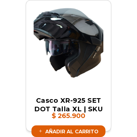
Casco XR-925 SET
DOT Talla XL | SKU
$
265.900
17347
AÑADIR AL CARRITO