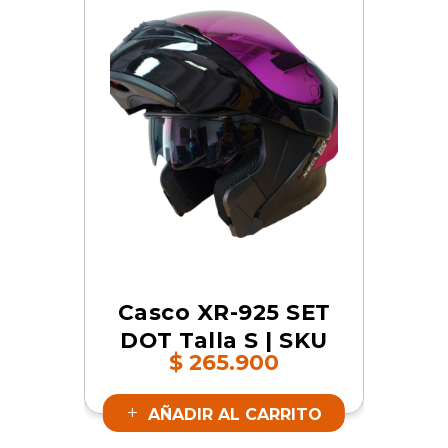
Casco XR-925 SET
DOT Talla S | SKU
$
265.900
17348
AÑADIR AL CARRITO