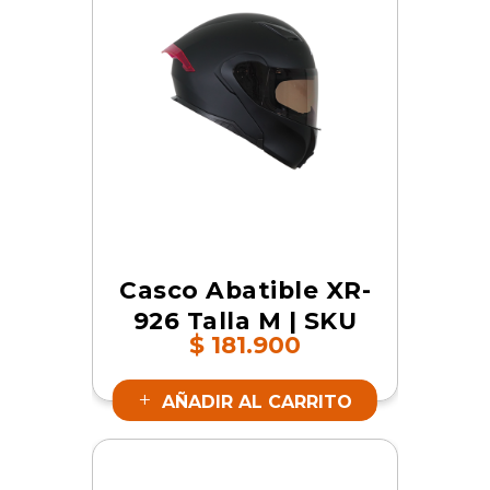
Casco Abatible XR-
926 Talla M | SKU
$
181.900
16658
AÑADIR AL CARRITO