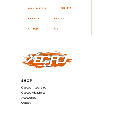
xecuro moto
XR-710
XR-923
XR-925
XR-926
Y10
SHOP
Cascos Integrales
Cascos Abatibles
Accesorios
Outlet