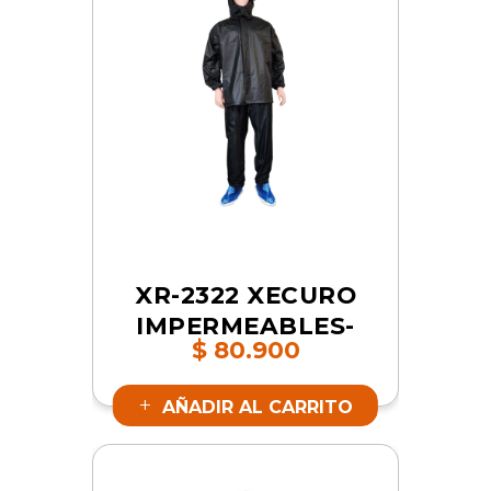
XR-2322 XECURO
IMPERMEABLES-
$
80.900
PVC CON ZAPATO
AZUL 2XL | SKU
AÑADIR AL CARRITO
17485