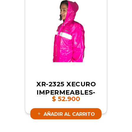
XR-2325 XECURO
IMPERMEABLES-
$
52.900
PVC DOS PIEZAS
ROSADO L | SKU
AÑADIR AL CARRITO
9362