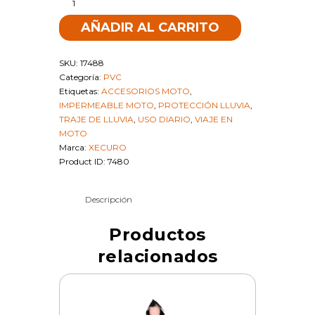
2322
AÑADIR AL CARRITO
XECURO
IMPERMEABLES-
PVC
SKU:
17488
CON
Categoría:
PVC
ZAPATO
Etiquetas:
ACCESORIOS MOTO
,
ROSADO
IMPERMEABLE MOTO
,
PROTECCIÓN LLUVIA
,
L
TRAJE DE LLUVIA
,
USO DIARIO
,
VIAJE EN
|
MOTO
SKU
Marca:
XECURO
17488
Product ID:
7480
cantidad
Descripción
Productos
relacionados