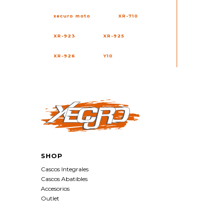
xecuro moto
XR-710
XR-923
XR-925
XR-926
Y10
SHOP
Cascos Integrales
Cascos Abatibles
Accesorios
Outlet