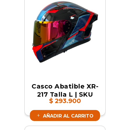
Casco Abatible XR-
217 Talla L | SKU
$
293.900
19163
AÑADIR AL CARRITO