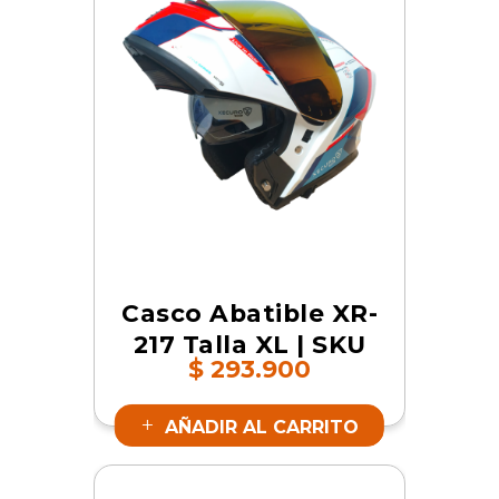
Casco Abatible XR-
217 Talla XL | SKU
$
293.900
19161
AÑADIR AL CARRITO