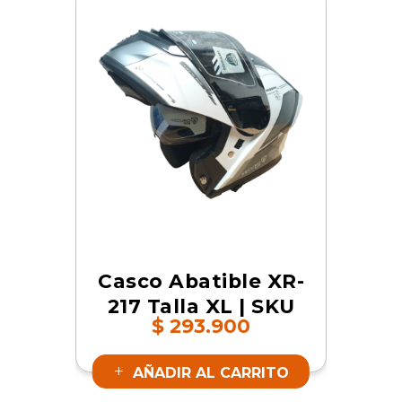
Casco Abatible XR-
217 Talla XL | SKU
$
293.900
19155
AÑADIR AL CARRITO