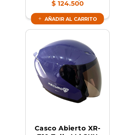
$
124.500
19059
AÑADIR AL CARRITO
Casco Abierto XR-