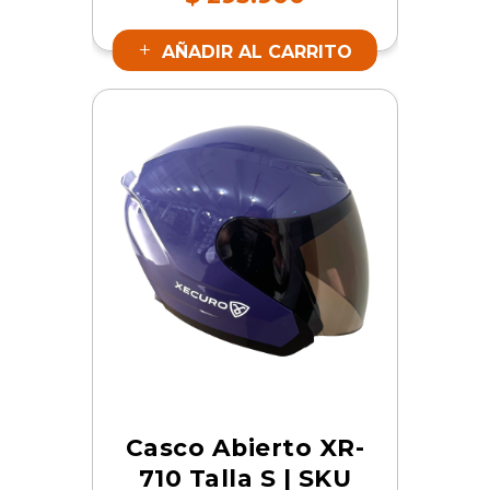
16793
AÑADIR AL CARRITO
Casco Abierto XR-
710 Talla S | SKU