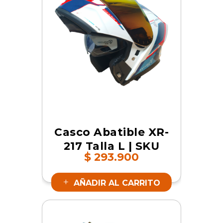
Casco Abatible XR-
217 Talla L | SKU
$
293.900
19160
AÑADIR AL CARRITO