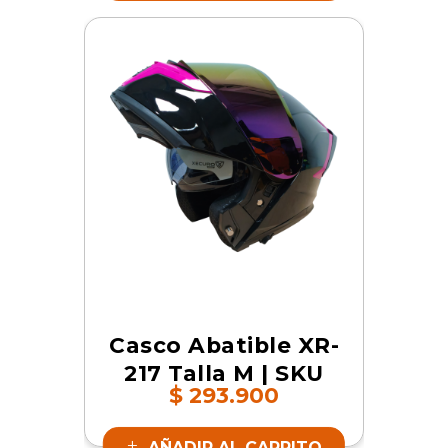
Casco Abatible XR-
217 Talla M | SKU
$
293.900
19134
AÑADIR AL CARRITO