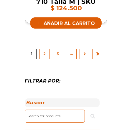
710 Talla M | SKU
$
124.500
19060
AÑADIR AL CARRITO
1
2
3
…
FILTRAR POR:
Buscar