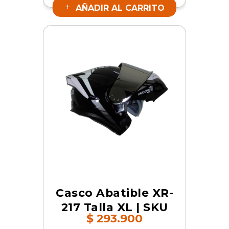
AÑADIR AL CARRITO
Casco Abatible XR-
217 Talla XL | SKU
$
293.900
16788