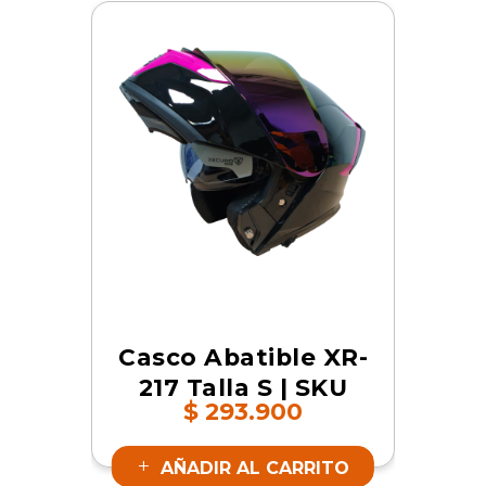
Casco Abatible XR-
217 Talla S | SKU
$
293.900
19133
AÑADIR AL CARRITO