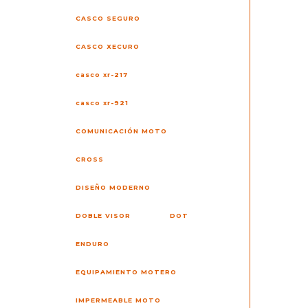
CASCO SEGURO
CASCO XECURO
casco xr-217
casco xr-921
COMUNICACIÓN MOTO
CROSS
DISEÑO MODERNO
DOBLE VISOR
DOT
ENDURO
EQUIPAMIENTO MOTERO
IMPERMEABLE MOTO