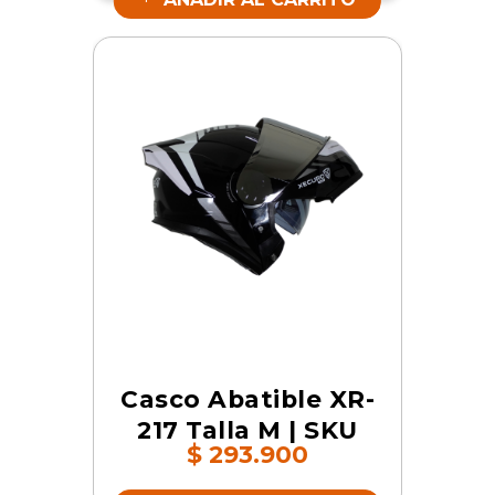
Casco Abatible XR-
217 Talla M | SKU
$
293.900
16786