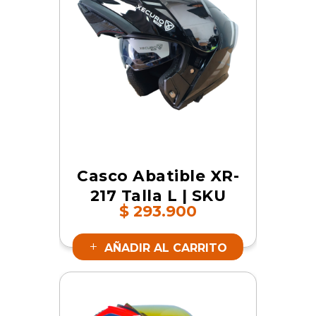
Casco Abatible XR-
217 Talla L | SKU
$
293.900
16787
AÑADIR AL CARRITO