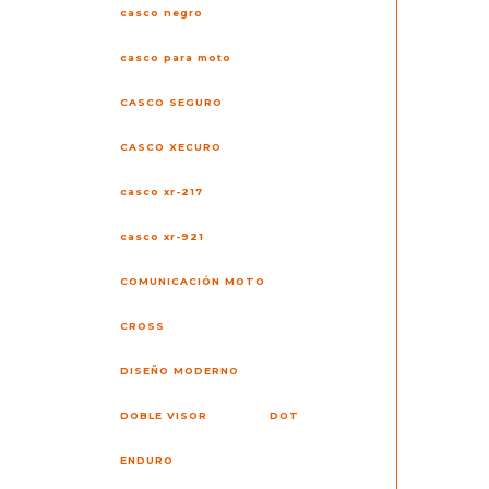
casco negro
casco para moto
CASCO SEGURO
CASCO XECURO
casco xr-217
casco xr-921
COMUNICACIÓN MOTO
CROSS
DISEÑO MODERNO
DOBLE VISOR
DOT
ENDURO