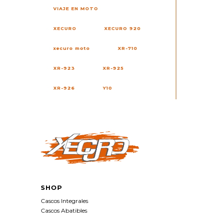
VIAJE EN MOTO
XECURO
XECURO 920
xecuro moto
XR-710
XR-923
XR-925
XR-926
Y10
SHOP
Cascos Integrales
Cascos Abatibles