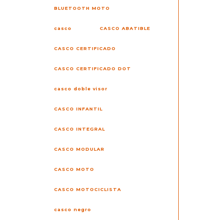
BLUETOOTH MOTO
casco
CASCO ABATIBLE
CASCO CERTIFICADO
CASCO CERTIFICADO DOT
casco doble visor
CASCO INFANTIL
CASCO INTEGRAL
CASCO MODULAR
CASCO MOTO
CASCO MOTOCICLISTA
casco negro