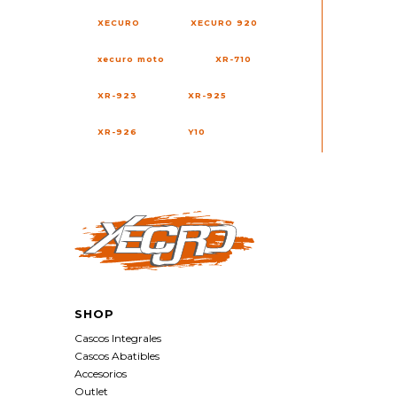
XECURO
XECURO 920
xecuro moto
XR-710
XR-923
XR-925
XR-926
Y10
SHOP
Cascos Integrales
Cascos Abatibles
Accesorios
Outlet