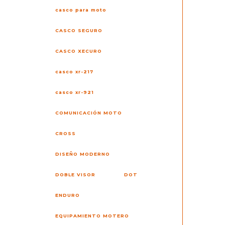
casco para moto
CASCO SEGURO
CASCO XECURO
casco xr-217
casco xr-921
COMUNICACIÓN MOTO
CROSS
DISEÑO MODERNO
DOBLE VISOR
DOT
ENDURO
EQUIPAMIENTO MOTERO