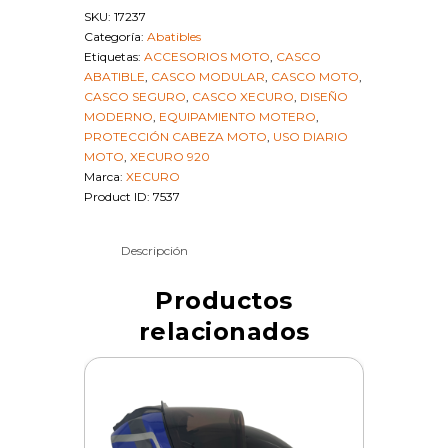
M
SKU:
17237
|
Categoría:
Abatibles
SKU
Etiquetas:
ACCESORIOS MOTO
,
CASCO
17237
ABATIBLE
,
CASCO MODULAR
,
CASCO MOTO
,
cantidad
CASCO SEGURO
,
CASCO XECURO
,
DISEÑO
MODERNO
,
EQUIPAMIENTO MOTERO
,
PROTECCIÓN CABEZA MOTO
,
USO DIARIO
MOTO
,
XECURO 920
Marca:
XECURO
Product ID:
7537
Descripción
Productos
relacionados