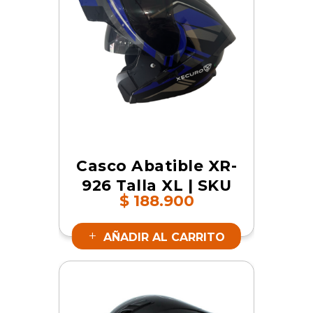
Casco Abatible XR-
926 Talla XL | SKU
$
188.900
17802
AÑADIR AL CARRITO