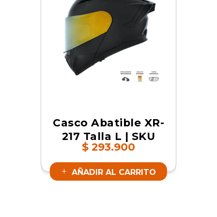
Casco Abatible XR-
217 Talla L | SKU
$
293.900
17366
AÑADIR AL CARRITO