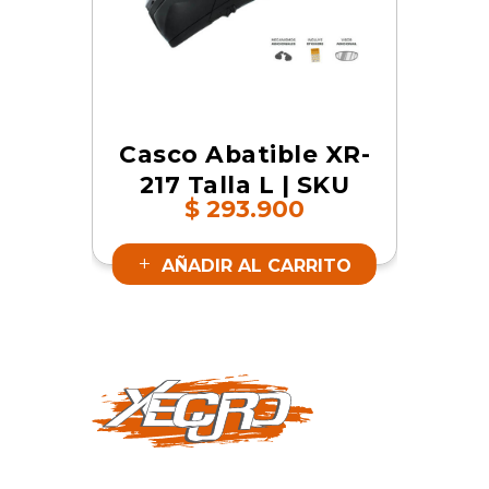
Casco Abatible XR-
217 Talla L | SKU
$
293.900
17366
AÑADIR AL CARRITO