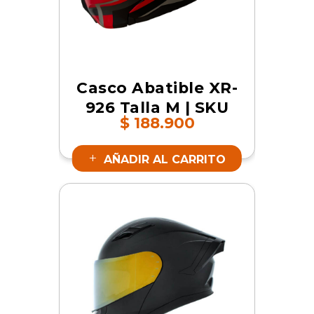
Casco Abatible XR-
926 Talla M | SKU
$
188.900
17786
AÑADIR AL CARRITO