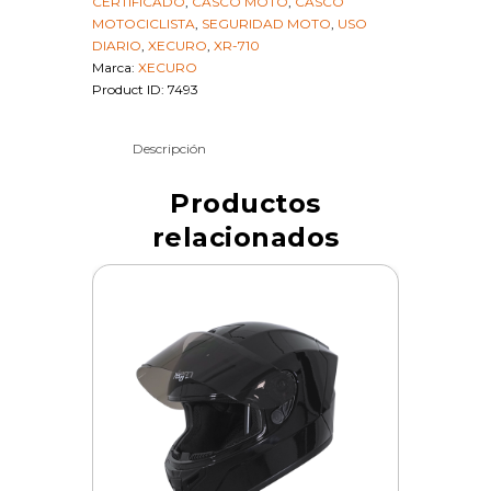
CERTIFICADO
,
CASCO MOTO
,
CASCO
17035
MOTOCICLISTA
,
SEGURIDAD MOTO
,
USO
cantidad
DIARIO
,
XECURO
,
XR-710
Marca:
XECURO
Product ID:
7493
Descripción
Productos
relacionados