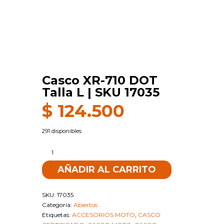
Casco XR-710 DOT
Talla L | SKU 17035
$
124.500
291 disponibles
Casco
XR-
AÑADIR AL CARRITO
710
DOT
Talla
SKU:
17035
L
Categoría:
Abiertos
|
Etiquetas:
ACCESORIOS MOTO
,
CASCO
SKU