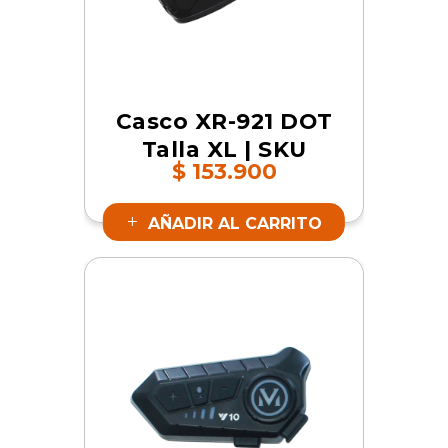
Casco XR-921 DOT
Talla XL | SKU
$
153.900
16853
AÑADIR AL CARRITO