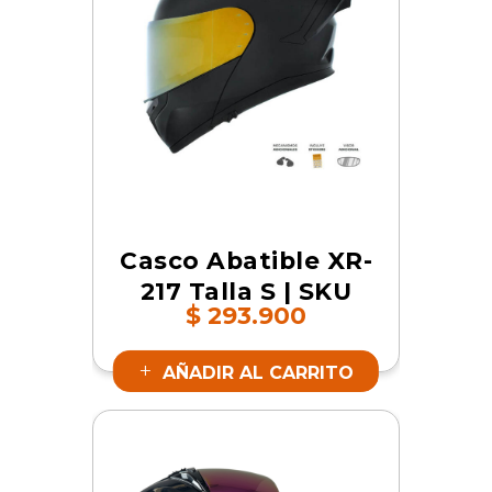
Casco Abatible XR-
217 Talla S | SKU
$
293.900
17364
AÑADIR AL CARRITO