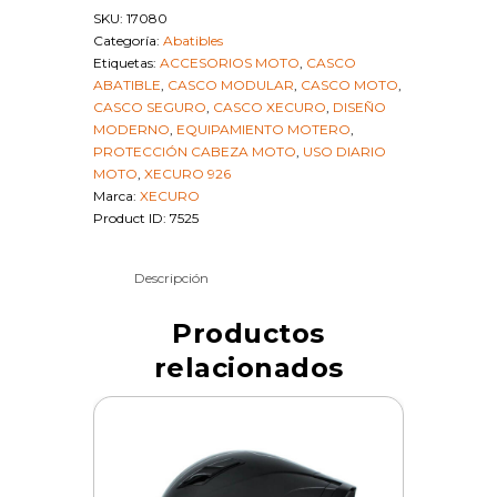
Talla
SKU:
17080
XL
Categoría:
Abatibles
|
Etiquetas:
ACCESORIOS MOTO
,
CASCO
SKU
ABATIBLE
,
CASCO MODULAR
,
CASCO MOTO
,
17080
CASCO SEGURO
,
CASCO XECURO
,
DISEÑO
cantidad
MODERNO
,
EQUIPAMIENTO MOTERO
,
PROTECCIÓN CABEZA MOTO
,
USO DIARIO
MOTO
,
XECURO 926
Marca:
XECURO
Product ID:
7525
Descripción
Productos
relacionados