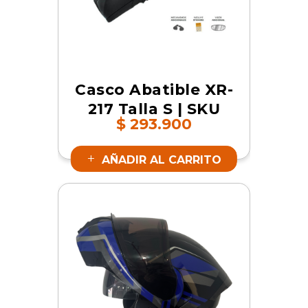
Casco Abatible XR-
217 Talla S | SKU
$
293.900
17364
AÑADIR AL CARRITO