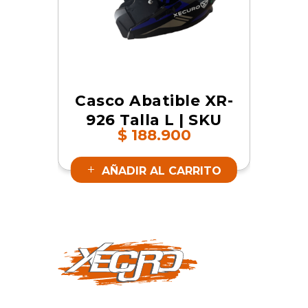
Casco Abatible XR-
926 Talla L | SKU
$
188.900
17801
AÑADIR AL CARRITO