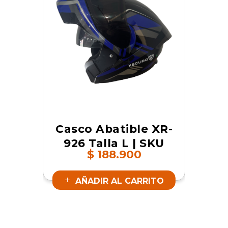
Casco Abatible XR-
926 Talla L | SKU
$
188.900
17801
AÑADIR AL CARRITO