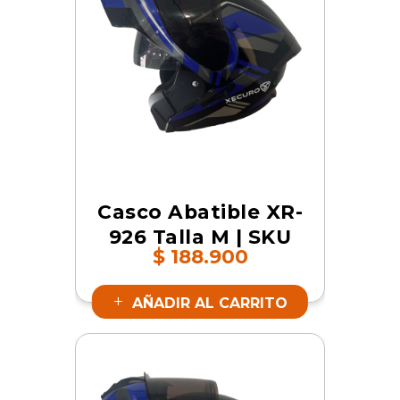
Casco Abatible XR-
926 Talla M | SKU
$
188.900
17800
AÑADIR AL CARRITO