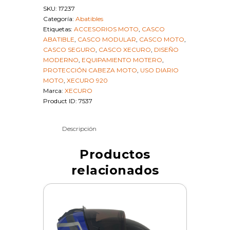
M
SKU:
17237
|
Categoría:
Abatibles
SKU
Etiquetas:
ACCESORIOS MOTO
,
CASCO
17237
ABATIBLE
,
CASCO MODULAR
,
CASCO MOTO
,
cantidad
CASCO SEGURO
,
CASCO XECURO
,
DISEÑO
MODERNO
,
EQUIPAMIENTO MOTERO
,
PROTECCIÓN CABEZA MOTO
,
USO DIARIO
MOTO
,
XECURO 920
Marca:
XECURO
Product ID:
7537
Descripción
Productos
relacionados